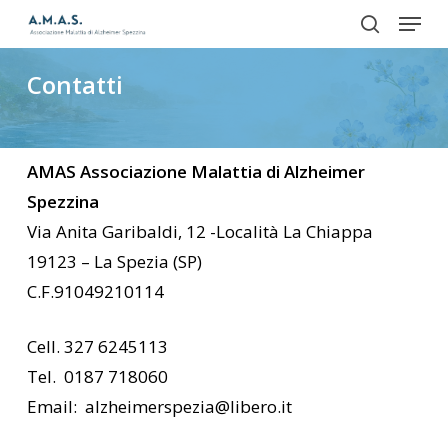
Menu
Skip
to
search
Close
main
Contatti
Menu
content
AMAS Associazione Malattia di Alzheimer
Spezzina
Via Anita Garibaldi, 12 -Località La Chiappa
19123 – La Spezia (SP)
C.F.91049210114
Cell. 327 6245113
Tel. 0187 718060
Email: alzheimerspezia@libero.it